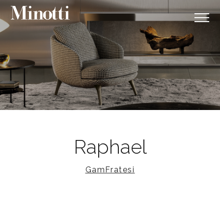
Raphael
GamFratesi