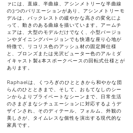
ァには、直線、半曲線、アシンメトリーな半曲線
の3つのバリエーションがあり、アシンメトリーモ
デルは、バックレストの緩やかな高さの変化によ
って、動きのある曲線を描いています。アームチ
ェアは、大型のモデルだけでなく、小型バージョ
ンやダイニングバージョンでも快適な座り心地が
特徴で、リコリス色のアッシュ材の固定脚仕様
と、ブロンズまたは光沢ピューター色のアルミダ
イキャスト製4本スポークベースの回転式仕様とが
あります。
Raphaelは、くつろぎのひとときから和やかな団
らんのひとときまで、そして、おもてなしのシー
ンからよりプライベートなシーンまで、日常生活
のさまざまなシチュエーションに対応するようデ
ザインされ、そのディテール、フォルム、外観の
美しさが、タイムレスな個性を演出する現代的な
家具です。