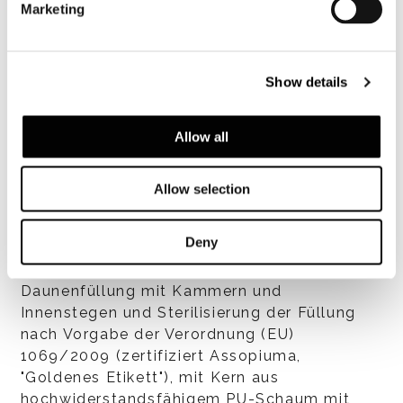
Gestell
Marketing
Aus Metall mit elastischen Riemen mit
hohem Kautschukanteil, mit Beschichtung
aus feuerbeständigem PU-Schaum.
Show details
Anschließend bezogen mit gesteppter
Polsterung aus atmungsaktiver,
thermobondierter Faser mit Bezug aus
Allow all
weißer, antiallergischer Baumwolle für einen
angenehm weichen Sitzkomfort.
Allow selection
Deny
Kissen
Rückenkissen und Sitzkissen mit gesteppter
Daunenfüllung mit Kammern und
Innenstegen und Sterilisierung der Füllung
nach Vorgabe der Verordnung (EU)
1069/2009 (zertifiziert Assopiuma,
"Goldenes Etikett"), mit Kern aus
hochwiderstandsfähigem PU-Schaum mit