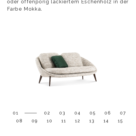
oder offenporig lackiertem Eschenholz in der
Farbe Mokka.
01
02
03
04
05
06
07
08
09
10
11
12
13
14
15