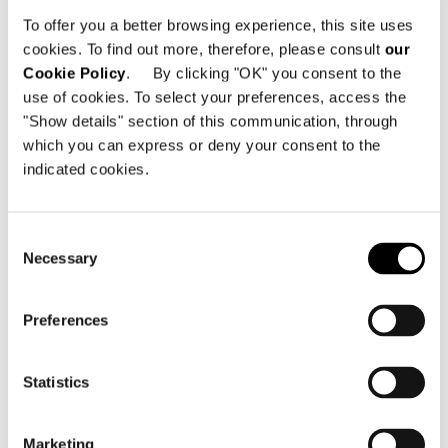
To offer you a better browsing experience, this site uses
Technical Features
cookies. To find out more, therefore, please consult
our
Cookie Policy
. By clicking "OK" you consent to the
use of cookies. To select your preferences, access the
MODULE A - 134X45XH221 CM
"Show details" section of this communication, through
which you can express or deny your consent to the
indicated cookies.
Consent
Necessary
Selection
Preferences
Statistics
Marketing