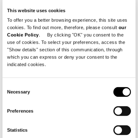
fois formelles et élégantes aussi bien dans
This website uses cookies
les contextes résidentiels que de l’hôtellerie
To offer you a better browsing experience, this site uses
et de la restauration. Un hommage
cookies. To find out more, therefore, please consult
our
revendiqué du designer au savoir-faire sur
Cookie Policy
. By clicking "OK" you consent to the
mesure de Minotti qui s’exprime notamment
use of cookies. To select your preferences, access the
à travers la présence de nombreux détails
"Show details" section of this communication, through
haute couture comme le ruban "tape" qui
which you can express or deny your consent to the
retient les pieds de la structure tout en
indicated cookies.
renforçant l’attrait du siège dans son
ensemble.
Consent
Necessary
Location
Selection
Tokyo, Japan
Preferences
Year
2019
Statistics