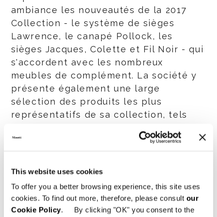
ambiance les nouveautés de la 2017
Collection - le système de sièges
Lawrence, le canapé Pollock, les
sièges Jacques, Colette et Fil Noir - qui
s'accordent avec les nombreux
meubles de complément. La société y
présente également une large
sélection des produits les plus
représentatifs de sa collection, tels
que les systèmes de sièges Hamilton,
Allen, Andersen, Seymour et Yang.
L’espace d'exposition comprend
This website uses cookies
également une zone dédiée à la
To offer you a better browsing experience, this site uses
présentation de la collection
cookies. To find out more, therefore, please consult
our
d'extérieur, avec les systèmes de
Cookie Policy
. By clicking "OK" you consent to the