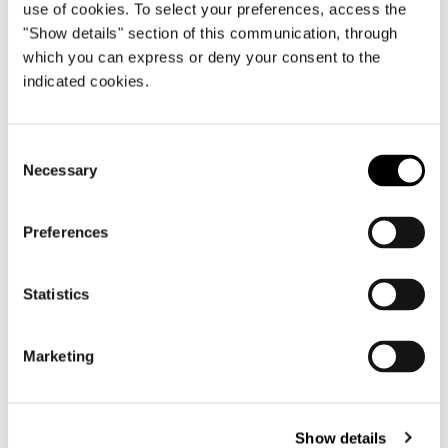
sièges Indiana et Rivera.
use of cookies. To select your preferences, access the
Grâce à l’expansion du magasin phare
"Show details" section of this communication, through
Minotti London by EDC, la société
which you can express or deny your consent to the
indicated cookies.
consolide sa présence sur un marché
particulièrement vigoureux et dans une
ville considérée comme l’une des plus
Consent
influentes dans le monde de
Necessary
Selection
l’architecture et du design
contemporains, siège des plus
Preferences
prestigieux studios d’architecture
faisant autorité à l'échelle mondiale.
Statistics
SHARE
IMPRIMER
DOWNLOAD PDF
Marketing
RETOUR À LA LISTE NEWS
Show details