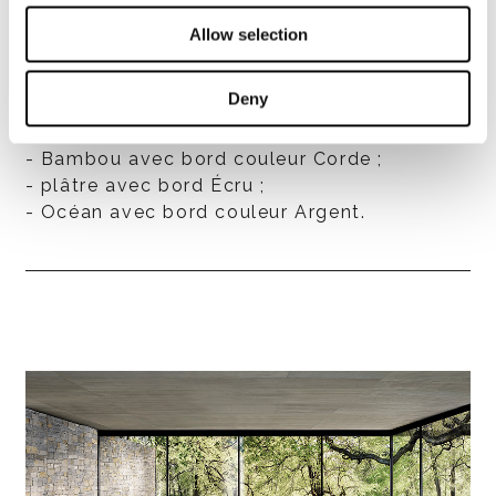
contrastée, réalisé avec le même fil.
Allow selection
Le plaid est disponible dans les variantes de
couleurs suivantes :
Deny
- Malachite avec bord couleur Titane ;
- Terre Cuite avec bord Marron Foncé ;
- Bambou avec bord couleur Corde ;
- plâtre avec bord Écru ;
- Océan avec bord couleur Argent.