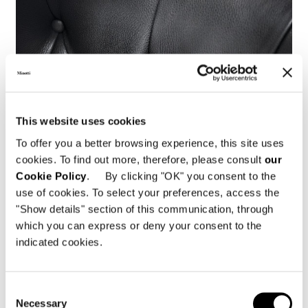
This website uses cookies
To offer you a better browsing experience, this site uses
cookies. To find out more, therefore, please consult
our
Cookie Policy
. By clicking "OK" you consent to the
use of cookies. To select your preferences, access the
"Show details" section of this communication, through
which you can express or deny your consent to the
FOCUS ON
indicated cookies.
L
Consent
e rembourrage capitonné est
Necessary
Selection
entièrement réalisé à la main, apportant la