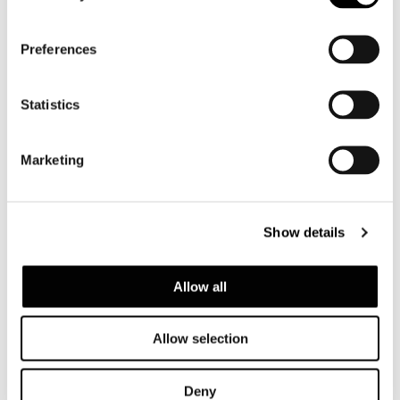
preuve d’une habileté qui rappelle la haute
école de tapisserie d’ameublement.
Preferences
Statistics
Technical Features
Marketing
WINSTON
Show details
Allow all
Allow selection
Deny