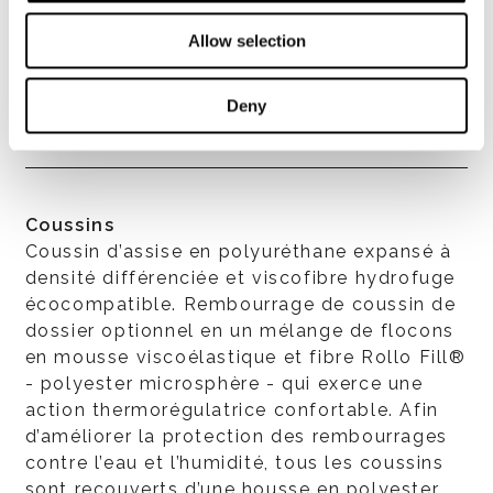
monofilament Memory anti-déformation. Les
deux accoudoirs présentent une vis
Allow selection
décorative, en acier inoxydable peint couleur
Bronze pour l’extérieur, à proximité du
Deny
dossier.
Coussins
Coussin d’assise en polyuréthane expansé à
densité différenciée et viscofibre hydrofuge
écocompatible. Rembourrage de coussin de
dossier optionnel en un mélange de flocons
en mousse viscoélastique et fibre Rollo Fill®
- polyester microsphère - qui exerce une
action thermorégulatrice confortable. Afin
d’améliorer la protection des rembourrages
contre l’eau et l’humidité, tous les coussins
sont recouverts d’une housse en polyester