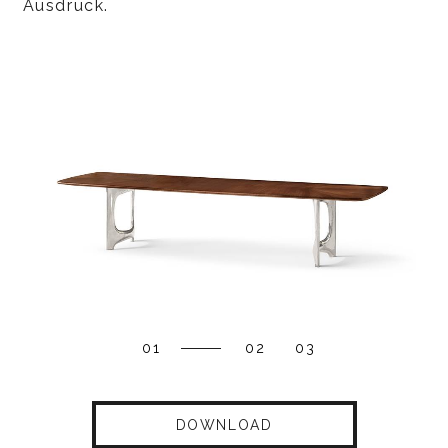
Ausdruck.
01
02
03
DOWNLOAD