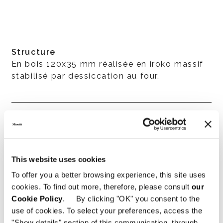
Structure
En bois 120x35 mm réalisée en iroko massif
stabilisé par dessiccation au four.
Préparation de la structure
Fabrication réalisée sur machine à
commande numérique, assemblage à 45°
This website uses cookies
avec encastrements et finitions à la main.
To offer you a better browsing experience, this site uses
L’iroko est teinté couleur Dark Brown puis
cookies. To find out more, therefore, please consult
our
traité avec un vernis protecteur à haute
Cookie Policy
. By clicking "OK" you consent to the
résistance aux rayons UV et aux agents
use of cookies. To select your preferences, access the
atmosphériques, ayant un degré de brillance
"Show details" section of this communication, through