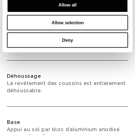
l’assise et des accoudoirs contre l’eau et
Allow all
l’humidité, tous les coussins sont recouverts
d’une housse en polyester traitée hydrofuge.
Allow selection
Tous les accessoires utilisés pour la
confection - fermetures à glissière, fil - sont
hydrofuges et par conséquent adaptés à
Deny
l’utilisation en extérieur.
Déhoussage
Le revêtement des coussins est entièrement
déhoussable.
Base
Appui au sol par bloc d’aluminium anodisé