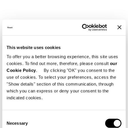
Structure
This website uses cookies
En bois 120x35 mm réalisée en iroko massif,
finition naturelle, stabilisé dans des fours à
To offer you a better browsing experience, this site uses
dessiccation. Fabrication réalisée sur une
cookies. To find out more, therefore, please consult
our
machine à commande numérique,
Cookie Policy
. By clicking "OK" you consent to the
assemblage à 45° et finitions effectués à la
use of cookies. To select your preferences, access the
main. L’iroko est traité avec un vernis
"Show details" section of this communication, through
protecteur à haute résistance aux rayons UV
which you can express or deny your consent to the
et aux agents atmosphériques.
indicated cookies.
Contrechâssis en métal peint pour extérieur.
Courroies élastiques pour extérieur
Consent
enchevêtrées, en gomme synthétique et
Necessary
Selection
polypropylène, résistantes aux rayons UV. La