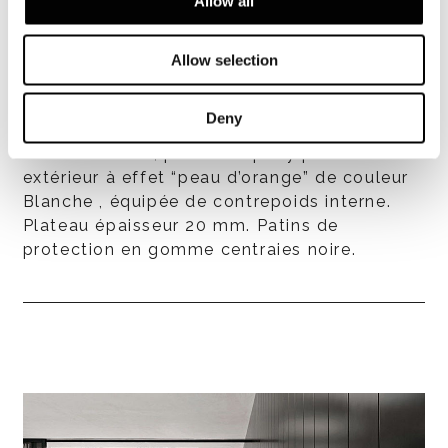
Allow all
Finitions structure et plateau
- en aluminium, peinture époxy pour
l’extérieur disponible en Écru mat ou Marron
Allow selection
Foncé mat, équipée d’une plaque de
contrepoids interne. Plateau épaisseur 20
Deny
mm ;
- en aluminium, peinture époxy pour
extérieur à effet “peau d’orange” de couleur
Blanche , équipée de contrepoids interne.
Plateau épaisseur 20 mm. Patins de
protection en gomme centraies noire.