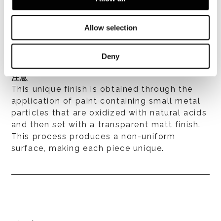
effect or Cobalt Blue colour effect. The
underside metal plate is varnished matt
black. Black ABS levelling feet.
Allow selection
Deny
注意
This unique finish is obtained through the
application of paint containing small metal
particles that are oxidized with natural acids
and then set with a transparent matt finish.
This process produces a non-uniform
surface, making each piece unique.