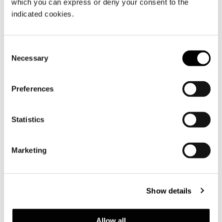
which you can express or deny your consent to the
indicated cookies.
Consent
Necessary
Selection
Preferences
Statistics
Marketing
Show details
構造体
In stainless steel varnished Corten colour
Allow all