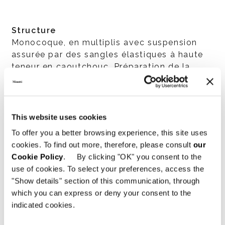
Structure
Monocoque, en multiplis avec suspension
assurée par des sangles élastiques à haute
teneur en caoutchouc. Préparation de la
structure en polyuréthane expansé à haute
résilience, constitué de nombreuses couches
thermosensibles à densité différenciée.
Toute la structure est recouverte d’un
This website uses cookies
édredon en fibre thermoliée respirante,
To offer you a better browsing experience, this site uses
doublé de toile de coton blanc anallergique
cookies. To find out more, therefore, please consult
our
qui en augmente la souplesse.
Cookie Policy
. By clicking "OK" you consent to the
use of cookies. To select your preferences, access the
"Show details" section of this communication, through
which you can express or deny your consent to the
Coussins
indicated cookies.
Le rembourrage du coussin d’assise en