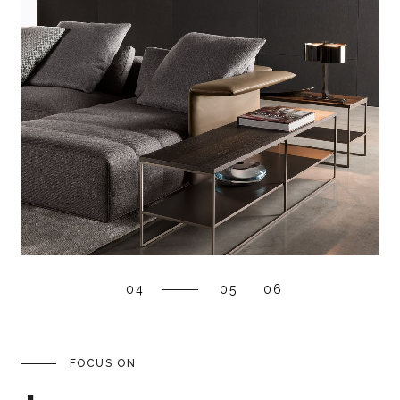
04
05
06
FOCUS ON