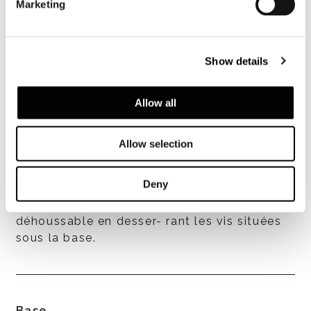
Marketing
Show details
Coussins
Rembourrage de l’assise en plume d’oie
canalisée avec insert central en
Allow all
polyuréthane expansé à haute résilience.
Allow selection
Deny
Déhoussage
Revêtement en tissu ou en cuir entierement
déhoussable en desser- rant les vis situées
sous la base.
Base