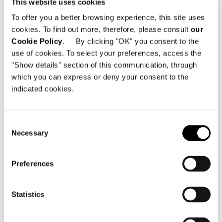
This website uses cookies
To offer you a better browsing experience, this site uses
cookies. To find out more, therefore, please consult
our
Cookie Policy
. By clicking "OK" you consent to the
use of cookies. To select your preferences, access the
"Show details" section of this communication, through
which you can express or deny your consent to the
indicated cookies.
Consent
Necessary
Selection
Preferences
Structure
Assise en métal avec des sangles élastiques
Statistics
à haute teneur en caoutchouc, noyée dans
une mousse polyuréthanique ignifuge.