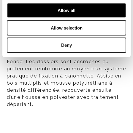
Structure
Allow all
Dossiers en tube d’acier inoxydable peint
couleur Bronze brillant ou couleur Écru mat
ou Marron Foncé mat, assorti à la couleur
Allow selection
des cordes. La structure en acier est
recouverte d’un fil de polypropylène tressé
Deny
qui forme un ruban de 24x7 mm. Le fil est
disponible couleur Écru, Bronze ou Marron
Foncé. Les dossiers sont accrochés au
piètement rembourré au moyen d’un système
pratique de fixation à baïonnette. Assise en
bois multiplis et mousse polyuréthane à
densité différenciée, recouverte ensuite
d’une housse en polyester avec traitement
déperlant.