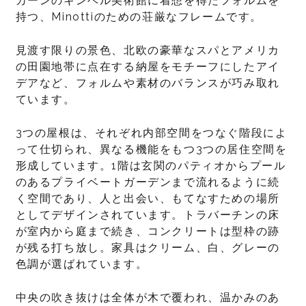
カーンのキンベル美術館に着想を得たフォルムを
持つ、Minottiのための荘厳なフレームです。
見渡す限りの景色、北欧の豪華なスパとアメリカ
の田園地帯に点在する納屋をモチーフにしたアイ
デアなど、フォルムや素材のバランスが巧み取れ
ています。
3つの屋根は、それぞれ内部空間をつなぐ階段によ
って仕切られ、異なる機能をもつ3つの居住空間を
形成しています。1階は玄関のパティオからプール
のあるプライベートガーデンまで流れるように続
く空間であり、人と出会い、もてなすための場所
としてデザインされています。トラバーチンの床
が室内から庭まで続き、コンクリートは型枠の跡
が残る打ち放し。家具はクリーム、白、グレーの
色調が選ばれています。
中央の吹き抜けは全体が木で覆われ、温かみのあ