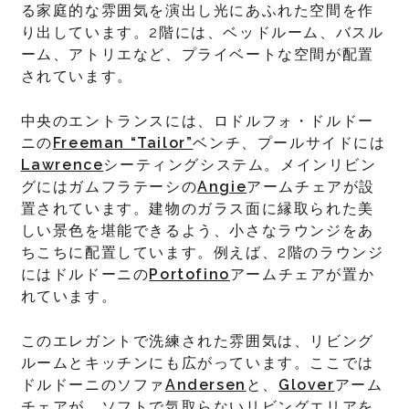
る家庭的な雰囲気を演出し光にあふれた空間を作
り出しています。2階には、ベッドルーム、バスル
ーム、アトリエなど、プライベートな空間が配置
されています。
中央のエントランスには、ロドルフォ・ドルドー
ニの
Freeman “Tailor”
ベンチ、プールサイドには
Lawrence
シーティングシステム。メインリビン
グにはガムフラテーシの
Angie
アームチェアが設
置されています。建物のガラス面に縁取られた美
しい景色を堪能できるよう、小さなラウンジをあ
ちこちに配置しています。例えば、2階のラウンジ
にはドルドーニの
Portofino
アームチェアが置か
れています。
このエレガントで洗練された雰囲気は、リビング
ルームとキッチンにも広がっています。ここでは
ドルドーニのソファ
Andersen
と、
Glover
アーム
チェアが、ソフトで気取らないリビングエリアを