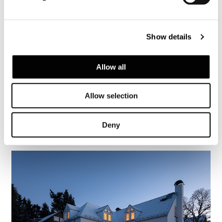
Show details
Allow all
Valencia, house among the pines
Allow selection
詳細を見る
Deny