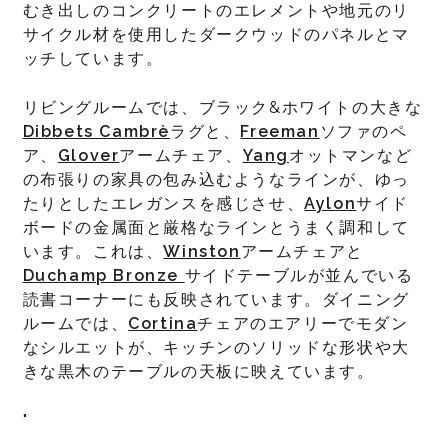
むき出しのコンクリートのエレメントや地元のリ
サイクル材を使用したダークウッドのパネルとマ
ッチしています。
リビングルームでは、ブラック&ホワイトの大きな
Dibbets Cambrè
ラグと、
Freeman
ソファのペ
ア、
Glover
アームチェア、
Yang
オットマンなど
の布張りの家具の包み込むようなラインが、ゆっ
たりとしたエレガンスを感じさせ、
Aylon
サイド
ボードの金属面と厳格なラインとうまく調和して
います。これは、
Winston
アームチェアと
Duchamp Bronze
サイドテーブルが並んでいる
読書コーナーにも反映されています。ダイニング
ルームでは、
Cortina
チェアのエアリーでモダン
なシルエットが、キッチンのソリッドな形状や大
きな黒木のテーブルの天板に映えています。
"