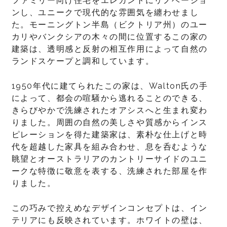
ファミリー向け住宅をエレガントにリノベーショ
ンし、ユニークで現代的な雰囲気を纏わせまし
た。モーニングトン半島（ビクトリア州）のユー
カリやバンクシアの木々の間に位置するこの家の
建築は、透明感と反射の相互作用によって自然の
ランドスケープと調和しています。
1950年代に建てられたこの家は、Walton氏の手
によって、都会の喧騒から逃れることのできる、
きらびやかで洗練されたオアシスへと生まれ変わ
りました。周囲の自然の美しさや質感からインス
ピレーションを得た建築家は、素朴な仕上げと時
代を超越した家具を組み合わせ、息を呑むような
眺望とオーストラリアのカントリーサイドのユニ
ークな特徴に敬意を表する、洗練された部屋を作
りました。
この巧みで控えめなデザインコンセプトは、イン
テリアにも反映されています。ホワイトの壁は、