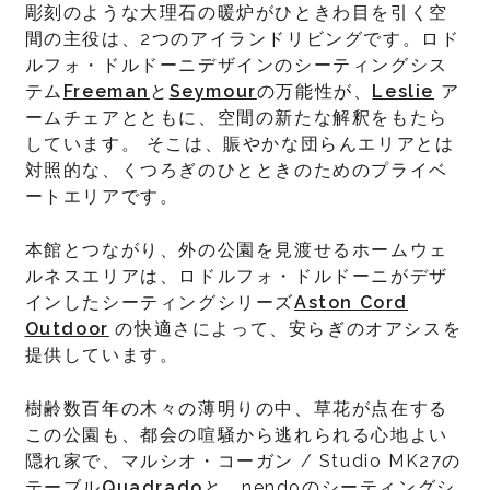
彫刻のような大理石の暖炉がひときわ目を引く空
間の主役は、2つのアイランドリビングです。ロド
ルフォ・ドルドーニデザインのシーティングシス
テム
Freeman
と
Seymour
の万能性が、
Leslie
ア
ームチェアとともに、空間の新たな解釈をもたら
しています。 そこは、賑やかな団らんエリアとは
対照的な、くつろぎのひとときのためのプライベ
ートエリアです。
本館とつながり、外の公園を見渡せるホームウェ
ルネスエリアは、ロドルフォ・ドルドーニがデザ
インしたシーティングシリーズ
Aston Cord
Outdoor
の快適さによって、安らぎのオアシスを
提供しています。
樹齢数百年の木々の薄明りの中、草花が点在する
この公園も、都会の喧騒から逃れられる心地よい
隠れ家で、マルシオ・コーガン / Studio MK27の
テーブル
Quadrado
と、nendoのシーティングシ