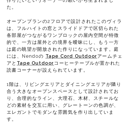
作りたいというオーナーの願いから生まれまし
た。
オープンプランの2フロアで設計されたこのヴィラ
は、フルハイトの窓とスライドドアで区切られた
各部屋がつながるワンブロックの屋内空間が特徴
的で、一方は屋外との境界を曖昧にし、もう一方
は庭の眺望が開放された作りになっています。庭
には、Nendoの
Tape Cord Outdoor
アームチェ
アと
Tape Outdoor
コーヒーテーブルが置かれた
読書コーナーが設えられています。
1階は、リビングエリアとダイニングエリアが隣り
合う大きなオープンスペースとして設計されてお
り、合理的なライン、大理石、木材、スチールな
どの素材を交互に用い、グレートーンの色調が、
エレガントでモダンな雰囲気を作り出していま
す。