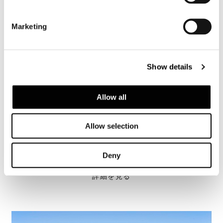
Marketing
Show details
Allow all
Allow selection
Frankfurt, villa Faller
Deny
詳細を見る