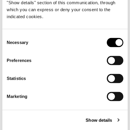
View More Residential
"Show details" section of this communication, through
which you can express or deny your consent to the
Projects
indicated cookies.
Consent
Necessary
Selection
Preferences
Statistics
Marketing
Show details