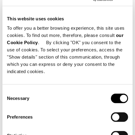
K2LD Architects
Furniture supplier
This website uses cookies
Minotti Singapore
To offer you a better browsing experience, this site uses
cookies. To find out more, therefore, please consult
our
Photography
Cookie Policy
. By clicking "OK" you consent to the
MarcusL Photography
use of cookies. To select your preferences, access the
"Show details" section of this communication, through
which you can express or deny your consent to the
indicated cookies.
SHARE
FIND A DEALER
Consent
Necessary
Selection
View More Residential
Preferences
Projects