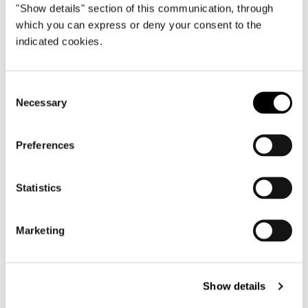
View More Residential
"Show details" section of this communication, through
which you can express or deny your consent to the
Projects
indicated cookies.
Consent
Necessary
Selection
Preferences
Statistics
Marketing
Show details