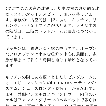
2階建てのこの家の建築は、切妻屋根の典型的な北
欧スタイルからインスピレーションを得ていま
す。家族の生活空間は１階にあり、キッチン、リ
ビング、小さなオフィスがあります。大きな木製
の階段は、上階のベッドルームと書斎につながっ
ています。
キッチンは、間違いなく家の中心です。オープン
なフロアプランは小さな暖炉を中心に展開し、家
族が集まって多くの時間を過ごす場所となってい
ます。
キッチンの隣にある広々としたリビングルームに
は、同じコレクションの
Leonard
シーティングシ
ステムとシェーズロング（寝椅子）が置かれてい
ます。外側のシェルはヌバックレザー、内側のシ
ェルはフォレストグリーンのベルベットで張られ
た
Leslie
「アームチェア」は、
Kirk
コーヒーテー