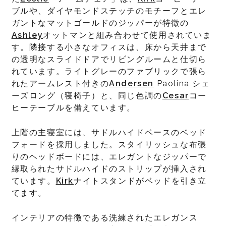
ブルや、ダイヤモンドステッチのモチーフとエレ
ガントなマットゴールドのジッパーが特徴の
Ashley
オットマンと組み合わせて使用されていま
す。隣接する小さなオフィスは、床から天井まで
の透明なスライドドアでリビングルームと仕切ら
れています。ライトグレーのファブリックで張ら
れたアームレスト付きの
Andersen
Paolina シェ
ーズロング（寝椅子）と、同じ色調の
Cesar
コー
ヒーテーブルを備えています。
上階の主寝室には、サドルハイドベースのベッド
フォードを採用しました。スタイリッシュな布張
りのヘッドボードには、エレガントなジッパーで
縁取られたサドルハイドのストリップが挿入され
ています。
Kirk
ナイトスタンドがベッドを引き立
てます。
インテリアの特徴である洗練されたエレガンス